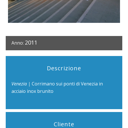
2011
Anno:
Descrizione
Venezia |
Corrimano sui ponti di Venezia in
acciaio inox brunito
Cliente