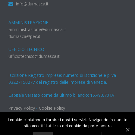
info@dumasca.it
AMMINISTRAZIONE
amministrazione@dumasca.it
dumasca@pec.it
UFFICIO TECNICO
ufficiotecnico@dumasca.it
Iscrizione Registro imprese: numero di iscrizione e p.iva
03227150277 del registro delle imprese di Venezia.
Capitale versato come da ultimo bilancio: 15.493,70 i.v
Privacy Policy
-
Cookie Policy
I cookie ci aiutano a fornire i nostri servizi. Navigando in questo
sito accetti l'utilizzo dei cookie da parte nostra